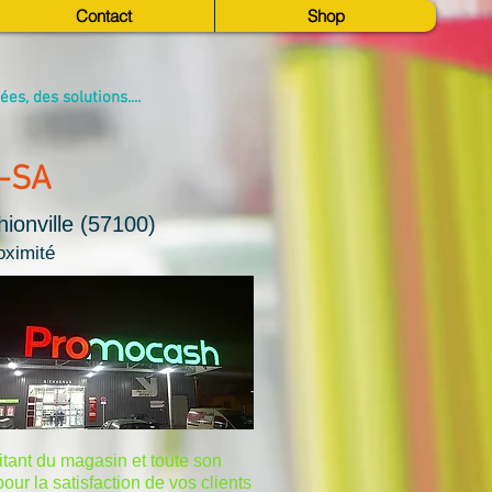
Contact
Shop
s, des solutions....
X-SA
ionville (57100)
oximité
itant du magasin et toute son
our la satisfaction de vos clients