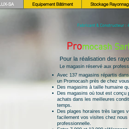
LUX-SA
Equipement Bâtiment
Stockage Rayonnag
Fabricant & Constructeur : 4
Pro
mocash Sar
Pour la réalisation des ra
Le magasin réservé aux professi
Avec 137 magasins répartis dans 
un Promocash près de chez vous
Des magasins à taille humaine qu
Des magasins où tout est conçu p
achats dans les meilleures cond
temps.
Des plages horaires très larges v
facilement vos visites chez nous 
professionnelle.