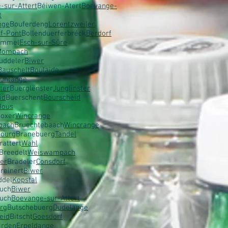
-sur-Attert
Béiwen-Atert
Boevange-
t
nge
Bouferdeng
Lorentzweiler
rf-Pont
Bollenduerferbréck
Berdorf
ommel
Esch-sur-Sûre
Mompach
uddeler
Biwer
Bauschelt
Boulaide
untange
ter
Buerglënster
Junglinster
id
Buerschent
Bourscheid
Bous
oxer
Wincrange
bach
Bruechtebaach
Wincrange
ourg
Branebuerg
Tandel
rattert
Wahl
Breedelt
Weiswampach
ler
Brädeler
Consdorf
reinert
Biwer
ddel
Kopstal
uch
Biwer
uch
Boevange-sur-Attert
rg
Butschebuerg
Dudelange
eid
Bitscht
Goesdorf
irden
Erpeldange