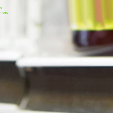
m
.com/