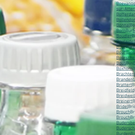
Boevange
sur-Atter
Bofferda
Bollendo
Bonnal
B
Born
Bur
Boudler
B
Boulaide
Bour
Bur
T
Bourglins
Boursche
Bous
Bus
Boxhorn
B
Brachten
Brandenb
Brattert
B
Breidfeld
Breidwei
Breinert
B
Bridel
Bri
Brouch
Br
Brouch
Br
Budersbe
Budersch
Burden
Bi