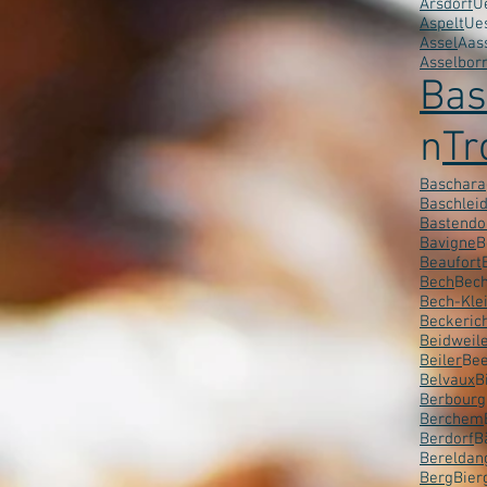
Arsdorf
U
Aspelt
Ue
Assel
Aas
Asselbor
Bas
n
Tr
Baschara
Baschlei
Bastendo
Bavigne
B
Beaufort
Bech
Bec
Bech-Kle
Beckeric
Beidweil
Beiler
Bee
Belvaux
B
Berbourg
Berchem
Berdorf
B
Bereldan
Berg
Bier