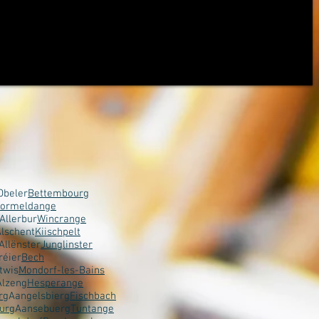
Obeler
Bettembourg
ormeldange
Allerbur
Wincrange
lschent
Kiischpelt
Allënster
Junglinster
réier
Bech
twis
Mondorf-les-Bains
Alzeng
Hesperange
rg
Aangelsbierg
Fischbach
urg
Aansebuerg
Tuntange