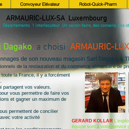
e
Convoyeur Elévateur
Robot-Quick-Pharm
ARMAURIC-LUX-SA Luxembourg
 Départements 1 interlocuteur Un savoir-faire, des conseils, des idée
l Dagako
a choisi
ARMAURIC-LU
yonnages de son nouveau magasin Sarl Dagako à Th
onnels de la restauration et du commerce alimentaire de pr
toute la France, il y a forcément
.
i partagent vos valeurs.
our vous permettre de faire vos
itions et gagner un maximum de
ous permettent de concilier
avec votre activité
GERARD KOLLAR
L'explo
équipe sont à votre service p