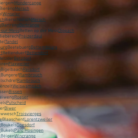
iergem
Mondercange
Bieréng
Mersch
el
Winseler
ch
Bierschbësch
Mersch
e
Bartréng
Bertrange
-sur-Mess
Betten op der Mess
Dippach
Bieberech
Préizerdaul
tel
Tandel
ourg
Beetebuerg
Bettembourg
rf
Bettenduerf
Bettendorf
Betzder
Betzdorf
iren
Flaxweiler
h
Bigelbaach
Reisdorf
e
Bungeref
Rambrouch
ilschdref
Rambrouch
ënzelt
Weiswampach
issen
Bissen
éiweng
Roeser
els
Putscheid
er
Biwer
iwwesch
Troisvierges
te
Blaaschent
Lorentzweiler
z
Boukels
Goesdorf
z
Bukels
Parc Hosingen
e
Béigen
Wincrange