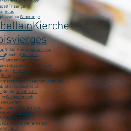
erschdref
Rambrouch
spelt
Frisange
sel
Bous
n
Aasselbur
Wincrange
bellain
Kierche
oisvierges
ge
Nidderkäerjeng
Käerjeng
den
Baschelt
Boulaide
rf
Baastenduerf
Tandel
éiwen
Lac de la Haute-Sûre
Beefort
Beaufort
h
Bech
inmacher
Bech-Maacher
Schengen
h
Biekerech
Beckerich
er
Beidler
Junglinster
ler
Weiswampach
ieles
Sanem
Berbuerg
Manternach
Bierchem
Roeser
äerdrëf
Berdorf
ge
Bäreldeng
Walferdange
g
Betzdorf