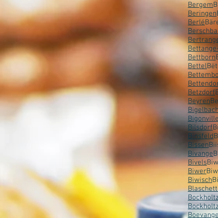
Bergem
B
Beringen
Berlé
Bär
Berschba
Bertrang
Bettange
Bettborn
Bettel
Bët
Bettemb
Bettendo
Betzdorf
Beyren
Be
Bigelbac
Bigonvill
Bilsdorf
B
Binsfeld
B
Bissen
Bi
Bivange
B
Bivels
Biw
Biwer
Biw
Biwisch
B
Blaschet
Bockholt
Bockholt
Boevang