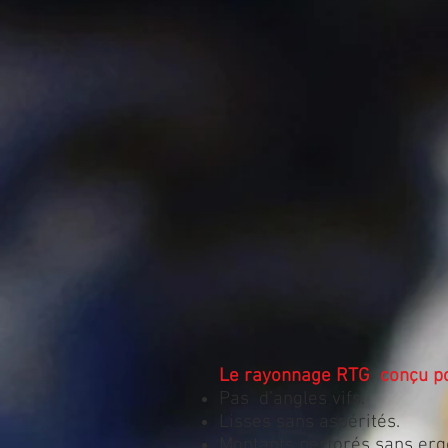
Le rayonnage RTG conçu pou
Pas d’angles vifs.
Lisses sans aspérités.
Montants perforés sans ergot