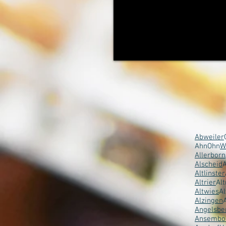
Abweiler
AhnOhn
W
Allerborn
Alscheid
A
Altlinster
Altrier
Alt
Altwies
Al
Alzingen
Angelsbe
Ansembo