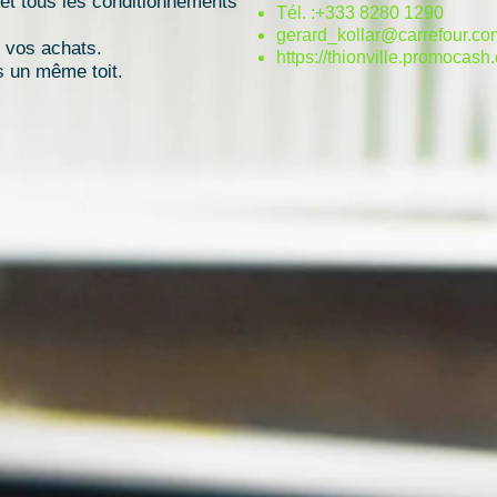
 et tous les conditionnements
Tél. :+333 8280 1290
gerard_kollar@carrefour.co
e vos achats.
https://thionville.promocash
us un même toit.