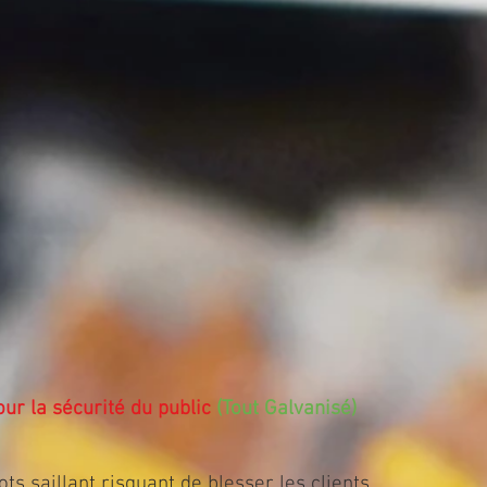
<
>
r la sécurité du public
(Tout Galvanisé)
s saillant risquant de blesser les clients.