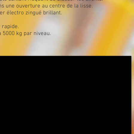
ns une ouverture au centre de la lisse.
r électro zingué brillant.
 rapide.
à 5000 kg par niveau.