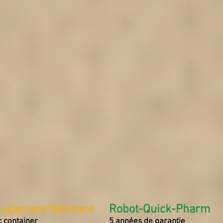
uipement Bâtiment
Robot-Quick-Pharm
 container
5 années de garantie