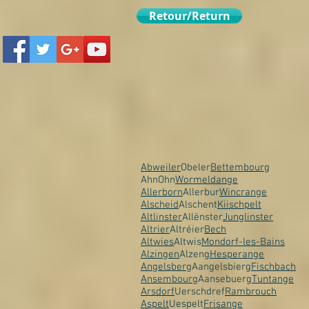
Retour/Return
Abweiler
Obeler
Bettembourg
AhnOhn
Wormeldange
Allerborn
Allerbur
Wincrange
Alscheid
Alschent
Kiischpelt
Altlinster
Allënster
Junglinster
Altrier
Altréier
Bech
Altwies
Altwis
Mondorf-les-Bains
Alzingen
Alzeng
Hesperange
Angelsberg
Aangelsbierg
Fischbach
Ansembourg
Aansebuerg
Tuntange
Arsdorf
Uerschdref
Rambrouch
Aspelt
Uespelt
Frisange