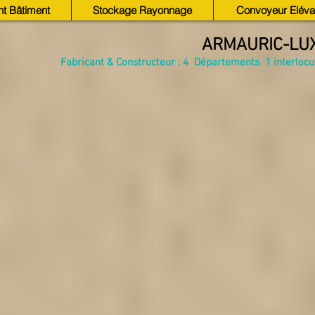
t Bâtiment
Stockage Rayonnage
Convoyeur Eléva
ARMAURIC-LU
Fabricant & Constructeur : 4 Départements 1 interlocuteu