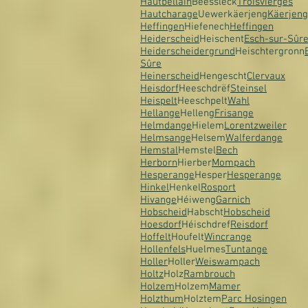
Hautbellain
Beessleck
Troisvierges
Hautcharage
Uewerkäerjeng
Käerjeng
Heffingen
Hiefenech
Heffingen
Heiderscheid
Heischent
Esch-sur-Sûr
Heiderscheidergrund
Heischtergronn
Sûre
Heinerscheid
Hengescht
Clervaux
Heisdorf
Heeschdrëf
Steinsel
Heispelt
Heeschpelt
Wahl
Hellange
Helleng
Frisange
Helmdange
Hielem
Lorentzweiler
Helmsange
Helsem
Walferdange
Hemstal
Hemstel
Bech
Herborn
Hierber
Mompach
Hesperange
Hesper
Hesperange
Hinkel
Henkel
Rosport
Hivange
Héiweng
Garnich
Hobscheid
Habscht
Hobscheid
Hoesdorf
Héischdref
Reisdorf
Hoffelt
Houfelt
Wincrange
Hollenfels
Huelmes
Tuntange
Holler
Holler
Weiswampach
Holtz
Holz
Rambrouch
Holzem
Holzem
Mamer
Holzthum
Holztem
Parc Hosingen