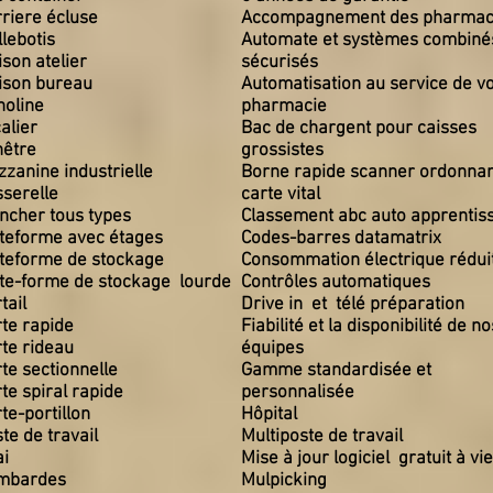
riere écluse
Accompagnement des pharmac
llebotis
Automate et systèmes combiné
ison atelier
sécurisés
ison bureau
Automatisation au service de v
noline
pharmacie
alier
Bac de chargent pour caisses
nêtre
grossistes
zanine industrielle
Borne rapide scanner ordonna
serelle
carte vital
ncher tous types
Classement abc auto apprentis
teforme avec étages
Codes-barres datamatrix
teforme de stockage
Consommation électrique rédui
te-forme de stockage lourde
Contrôles automatiques
tail
Drive in et télé préparation
te rapide
Fiabilité et la disponibilité de no
te rideau
équipes
te sectionnelle
Gamme standardisée et
te spiral rapide
personnalisée
te-portillon
Hôpital
te de travail
Multiposte de travail
i
Mise à jour logiciel gratuit à v
mbardes
Mulpicking